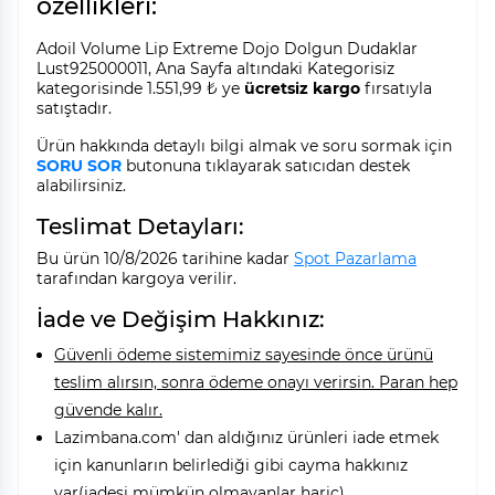
özellikleri:
Adoil Volume Lip Extreme Dojo Dolgun Dudaklar
Lust925000011, Ana Sayfa altındaki Kategorisiz
kategorisinde 1.551,99 ₺ ye
ücretsiz kargo
fırsatıyla
satıştadır.
Ürün hakkında detaylı bilgi almak ve soru sormak için
SORU SOR
butonuna tıklayarak satıcıdan destek
alabilirsiniz.
Teslimat Detayları:
Bu ürün 10/8/2026 tarihine kadar
Spot Pazarlama
tarafından kargoya verilir.
İade ve Değişim Hakkınız:
Güvenli ödeme sistemimiz sayesinde önce ürünü
teslim alırsın, sonra ödeme onayı verirsin. Paran hep
güvende kalır.
Lazimbana.com' dan aldığınız ürünleri iade etmek
için kanunların belirlediği gibi cayma hakkınız
var(iadesi mümkün olmayanlar hariç).