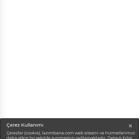
×
Çerez Kullanımı
Çerezler (cookie), lazimbana.com web sitesini ve hizmetlerimizi
daha etkin bir şekilde sunmamızı sağlamaktadır. Detaylı bilgi