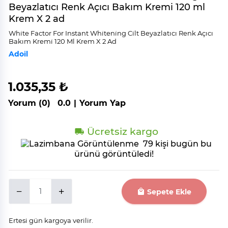
Beyazlatıcı Renk Açıcı Bakım Kremi 120 ml
Krem X 2 ad
Whi̇te Factor For Instant Whi̇teni̇ng Ci̇lt Beyazlatıcı Renk Açıcı
Bakım Kremi̇ 120 Ml Krem X 2 Ad
Adoil
1.035,35 ₺
Yorum (0)
0.0
|
Yorum Yap
Ücretsiz kargo
79 kişi bugün bu
ürünü görüntüledi!
Sepete Ekle
Ertesi gün kargoya verilir.