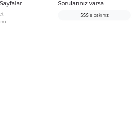
Sayfalar
Sorularınız varsa
et
SSS'e bakınız
ünü
ımı
rı
urup
la
ti
alyesi