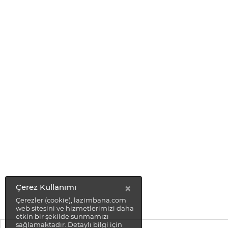
×
Çerez Kullanımı
Çerezler (cookie), lazimbana.com
web sitesini ve hizmetlerimizi daha
etkin bir şekilde sunmamızı
sağlamaktadır. Detaylı bilgi için