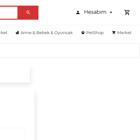
Hesabım
rket
Anne & Bebek & Oyuncak
PetShop
Market