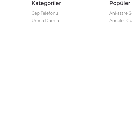
Kategoriler
Popüler 
Cep Telefonu
Ankastre S
Umca Damla
Anneler G
Şarjlı Matkap
Klozet Tak
iPhone 12
Kamp Çadı
Pet Shop
Prospan Ş
Macbook Pro
Umca Dam
Parti Malzemeleri
Korona Tes
Avize Modelleri
Kamp Sand
Geciktirici
Markalar
Minoxil
Windows 10 Pro Key
Su Arıtma Cihazı