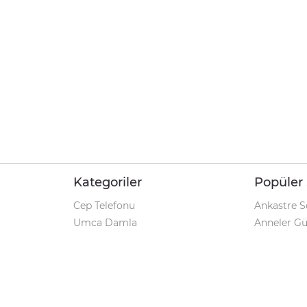
Kategoriler
Popüler 
Cep Telefonu
Ankastre S
Umca Damla
Anneler G
Şarjlı Matkap
Klozet Tak
iPhone 12
Kamp Çadı
Pet Shop
Prospan Ş
Macbook Pro
Umca Dam