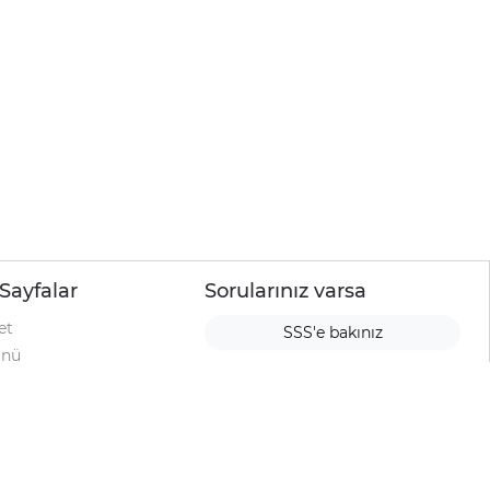
Sayfalar
Sorularınız varsa
et
SSS'e bakınız
ünü
ımı
rı
urup
la