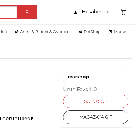
Hesabım
rket
Anne & Bebek & Oyuncak
PetShop
Market
oseshop
Ürün Favori: 0
SORU SOR
MAĞAZAYA GİT
 görüntüledi!