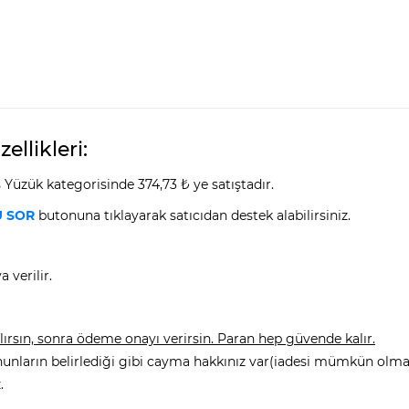
llikleri:
üzük kategorisinde 374,73 ₺ ye satıştadır.
 SOR
butonuna tıklayarak satıcıdan destek alabilirsiniz.
 verilir.
rsın, sonra ödeme onayı verirsin. Paran hep güvende kalır.
nunların belirlediği gibi cayma hakkınız var(iadesi mümkün olmay
.