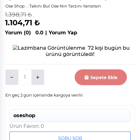
Ose Shop ... Takını Bul Ose Nin Tarzını Yansıtsın
1.398,71 ₺
indirim
%
21
1.104,71 ₺
Yorum (0)
0.0
|
Yorum Yap
72 kişi bugün bu
ürünü görüntüledi!
Sepete Ekle
En geç 2 gün içerisinde kargoya verilir.
oseshop
Ürün Favori: 0
SORU SOR