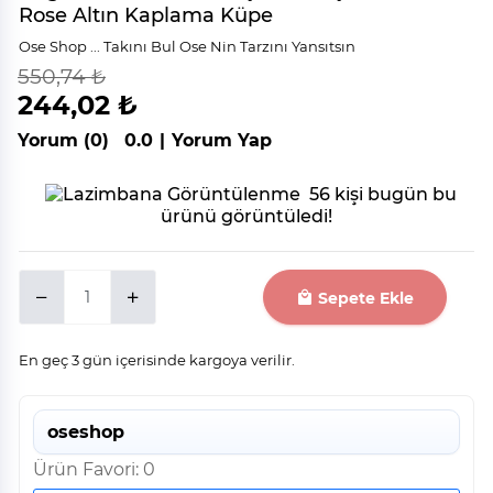
Rose Altın Kaplama Küpe
Ose Shop ... Takını Bul Ose Nin Tarzını Yansıtsın
550,74 ₺
indirim
%
56
244,02 ₺
Yorum (0)
0.0
|
Yorum Yap
56 kişi bugün bu
ürünü görüntüledi!
Sepete Ekle
En geç 3 gün içerisinde kargoya verilir.
oseshop
Ürün Favori: 0