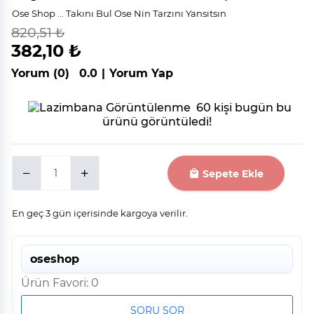
Ose Shop ... Takını Bul Ose Nin Tarzını Yansıtsın
820,51 ₺
indirim
%
53
382,10 ₺
Yorum (0)
0.0
|
Yorum Yap
60 kişi bugün bu
ürünü görüntüledi!
Sepete Ekle
En geç 3 gün içerisinde kargoya verilir.
oseshop
Ürün Favori: 0
SORU SOR