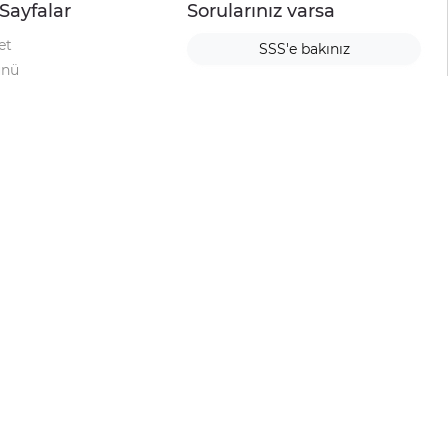
Sayfalar
Sorularınız varsa
et
SSS'e bakınız
ünü
ımı
rı
urup
la
ti
alyesi