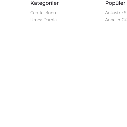
Kategoriler
Popüler 
Cep Telefonu
Ankastre S
Umca Damla
Anneler G
Şarjlı Matkap
Klozet Tak
iPhone 12
Kamp Çadı
Pet Shop
Prospan Ş
Macbook Pro
Umca Dam
Parti Malzemeleri
Korona Tes
Avize Modelleri
Kamp Sand
Geciktirici
Markalar
Minoxil
Windows 10 Pro Key
Su Arıtma Cihazı