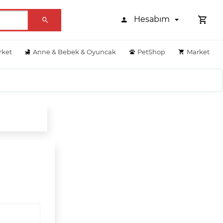
Hesabım
rket
Anne & Bebek & Oyuncak
PetShop
Market