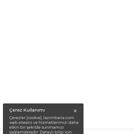
×
Çerez Kullanımı
Çerezler (cookie), lazimbana.com
web sitesini ve hizmetlerimizi daha
etkin bir şekilde sunmamızı
sağlamaktadır. Detaylı bilgi için