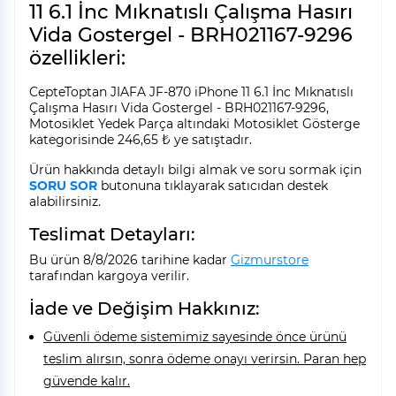
11 6.1 İnc Mıknatıslı Çalışma Hasırı
Vida Gostergel - BRH021167-9296
özellikleri:
CepteToptan JIAFA JF-870 iPhone 11 6.1 İnc Mıknatıslı
Çalışma Hasırı Vida Gostergel - BRH021167-9296,
Motosiklet Yedek Parça altındaki Motosiklet Gösterge
kategorisinde 246,65 ₺ ye satıştadır.
Ürün hakkında detaylı bilgi almak ve soru sormak için
SORU SOR
butonuna tıklayarak satıcıdan destek
alabilirsiniz.
Teslimat Detayları:
Bu ürün 8/8/2026 tarihine kadar
Gizmurstore
tarafından kargoya verilir.
İade ve Değişim Hakkınız:
Güvenli ödeme sistemimiz sayesinde önce ürünü
teslim alırsın, sonra ödeme onayı verirsin. Paran hep
güvende kalır.