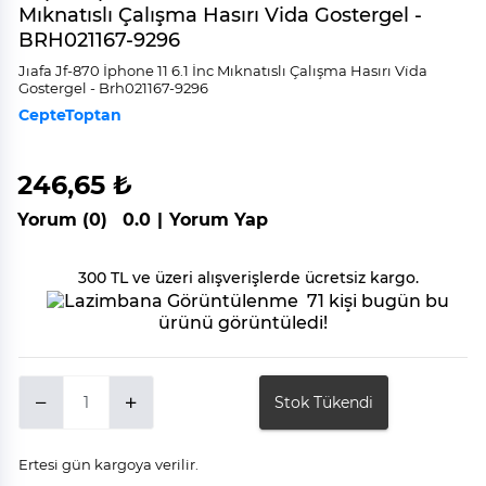
Mıknatıslı Çalışma Hasırı Vida Gostergel -
BRH021167-9296
Jıafa Jf-870 İphone 11 6.1 İnc Mıknatıslı Çalışma Hasırı Vi̇da
Gostergel - Brh021167-9296
CepteToptan
246,65 ₺
Yorum (0)
0.0
|
Yorum Yap
300 TL ve üzeri alışverişlerde ücretsiz kargo.
71 kişi bugün bu
ürünü görüntüledi!
Stok Tükendi
Ertesi gün kargoya verilir.