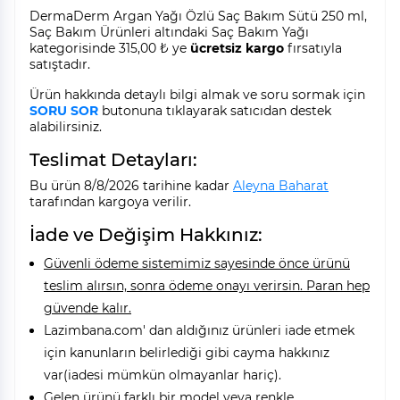
DermaDerm Argan Yağı Özlü Saç Bakım Sütü 250 ml,
Saç Bakım Ürünleri altındaki Saç Bakım Yağı
kategorisinde 315,00 ₺ ye
ücretsiz kargo
fırsatıyla
satıştadır.
Ürün hakkında detaylı bilgi almak ve soru sormak için
SORU SOR
butonuna tıklayarak satıcıdan destek
alabilirsiniz.
Teslimat Detayları:
Bu ürün 8/8/2026 tarihine kadar
Aleyna Baharat
tarafından kargoya verilir.
İade ve Değişim Hakkınız:
Güvenli ödeme sistemimiz sayesinde önce ürünü
teslim alırsın, sonra ödeme onayı verirsin. Paran hep
güvende kalır.
Lazimbana.com' dan aldığınız ürünleri iade etmek
için kanunların belirlediği gibi cayma hakkınız
var(iadesi mümkün olmayanlar hariç).
Gelen ürünü farklı bir model veya renkle