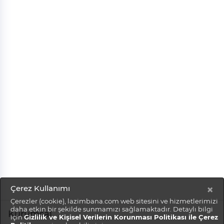
×
Çerez Kullanımı
Çerezler (cookie), lazimbana.com web sitesini ve hizmetlerimizi
daha etkin bir şekilde sunmamızı sağlamaktadır. Detaylı bilgi
Kurumsal
için
Gizlilik ve Kişisel Verilerin Korunması Politikası ile Çerez