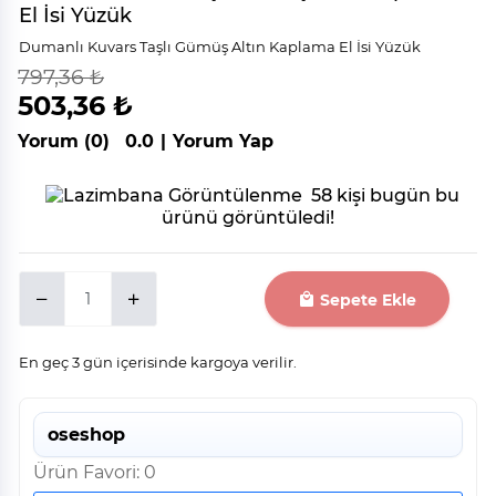
El İsi Yüzük
Dumanlı Kuvars Taşlı Gümüş Altın Kaplama El İsi Yüzük
797,36 ₺
indirim
%
37
503,36 ₺
Yorum (0)
0.0
|
Yorum Yap
58 kişi bugün bu
ürünü görüntüledi!
Sepete Ekle
En geç 3 gün içerisinde kargoya verilir.
oseshop
Ürün Favori: 0