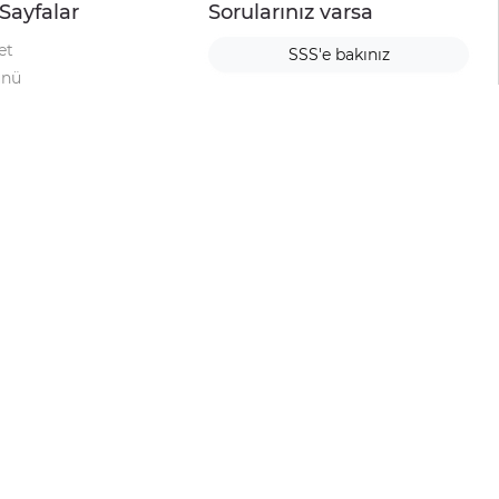
Sayfalar
Sorularınız varsa
et
SSS'e bakınız
ünü
ımı
rı
urup
la
ti
alyesi