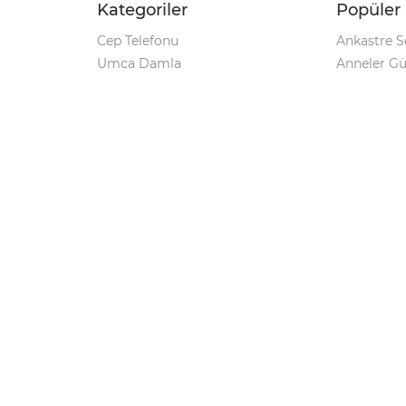
Kategoriler
Popüler 
Cep Telefonu
Ankastre S
Umca Damla
Anneler G
Şarjlı Matkap
Klozet Tak
iPhone 12
Kamp Çadı
Pet Shop
Prospan Ş
Macbook Pro
Umca Dam
Parti Malzemeleri
Korona Tes
Avize Modelleri
Kamp Sand
Geciktirici
Markalar
Minoxil
Windows 10 Pro Key
Su Arıtma Cihazı