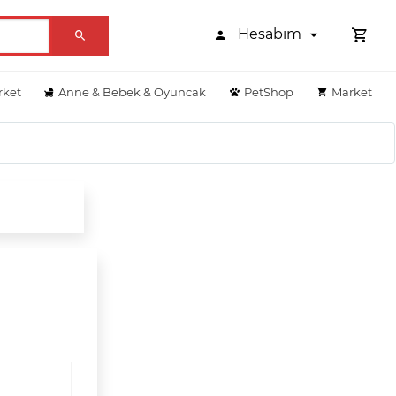
Hesabım
rket
Anne & Bebek & Oyuncak
PetShop
Market