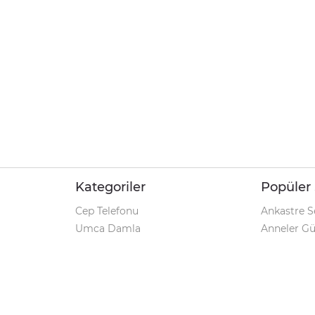
Kategoriler
Popüler 
Cep Telefonu
Ankastre S
Umca Damla
Anneler G
Şarjlı Matkap
Klozet Tak
iPhone 12
Kamp Çadı
Pet Shop
Prospan Ş
Macbook Pro
Umca Dam