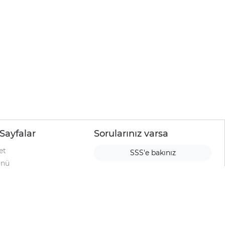
Sayfalar
Sorularınız varsa
et
SSS'e bakınız
ünü
ımı
rı
urup
la