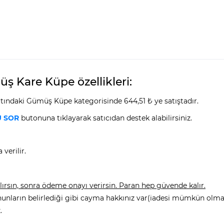
ş Kare Küpe özellikleri:
ındaki Gümüş Küpe kategorisinde 644,51 ₺ ye satıştadır.
 SOR
butonuna tıklayarak satıcıdan destek alabilirsiniz.
verilir.
rsın, sonra ödeme onayı verirsin. Paran hep güvende kalır.
nunların belirlediği gibi cayma hakkınız var(iadesi mümkün olmay
.