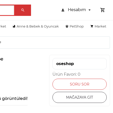
Hesabım
rket
Anne & Bebek & Oyuncak
PetShop
Market
e
pe
oseshop
Ürün Favori: 0
SORU SOR
MAĞAZAYA GİT
 görüntüledi!