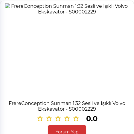
FrereConception Sunman 1:32 Sesli ve Işıklı Volvo
Ekskavatör - S00002229
0.0
Yorum Yap