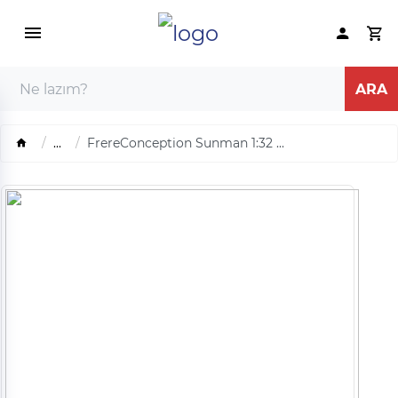
...
FrereConception Sunman 1:32 ...