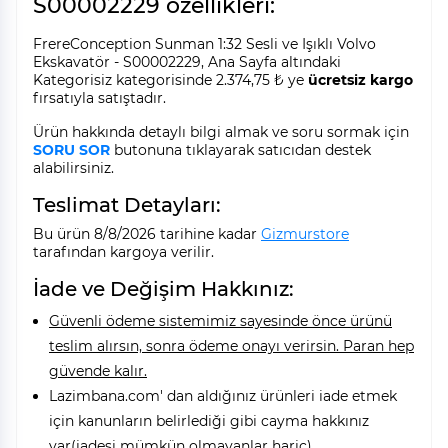
S00002229 özellikleri:
FrereConception Sunman 1:32 Sesli ve Işıklı Volvo
Ekskavatör - S00002229, Ana Sayfa altındaki
Kategorisiz kategorisinde 2.374,75 ₺ ye
ücretsiz kargo
fırsatıyla satıştadır.
Ürün hakkında detaylı bilgi almak ve soru sormak için
SORU SOR
butonuna tıklayarak satıcıdan destek
alabilirsiniz.
Teslimat Detayları:
Bu ürün 8/8/2026 tarihine kadar
Gizmurstore
tarafından kargoya verilir.
İade ve Değişim Hakkınız:
Güvenli ödeme sistemimiz sayesinde önce ürünü
teslim alırsın, sonra ödeme onayı verirsin. Paran hep
güvende kalır.
Lazimbana.com' dan aldığınız ürünleri iade etmek
için kanunların belirlediği gibi cayma hakkınız
var(iadesi mümkün olmayanlar hariç).