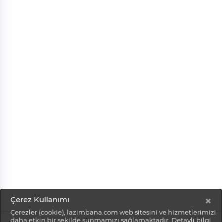
×
Çerez Kullanımı
Çerezler (cookie), lazimbana.com web sitesini ve hizmetlerimizi
daha etkin bir şekilde sunmamızı sağlamaktadır. Detaylı bilgi