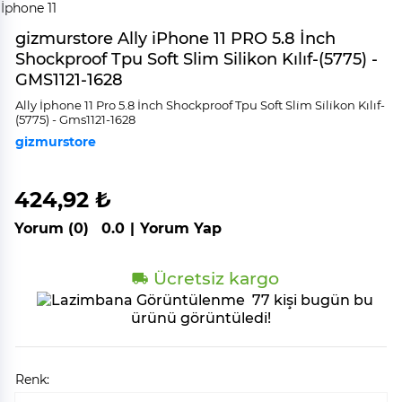
gizmurstore Ally iPhone 11 PRO 5.8 İnch
Shockproof Tpu Soft Slim Silikon Kılıf-(5775) -
GMS1121-1628
Ally İphone 11 Pro 5.8 İnch Shockproof Tpu Soft Sli̇m Si̇li̇kon Kılıf-
(5775) - Gms1121-1628
gizmurstore
424,92 ₺
Yorum (0)
0.0
|
Yorum Yap
Ücretsiz kargo
77 kişi bugün bu
ürünü görüntüledi!
Renk: