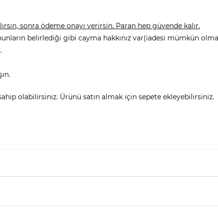
rsın, sonra ödeme onayı verirsin. Paran hep güvende kalır.
nunların belirlediği gibi cayma hakkınız var(iadesi mümkün olmay
.
şın.
hip olabilirsiniz. Ürünü satın almak için sepete ekleyebilirsiniz.