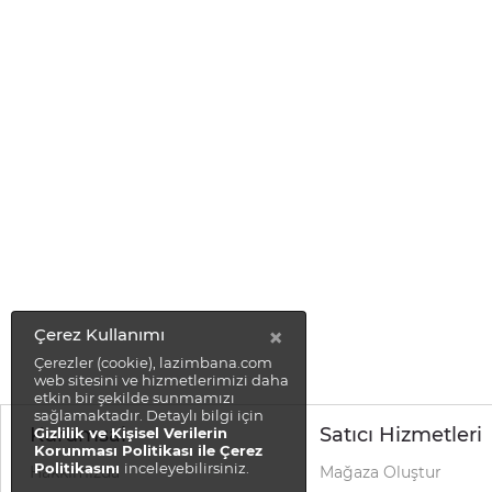
×
Çerez Kullanımı
Çerezler (cookie), lazimbana.com
web sitesini ve hizmetlerimizi daha
etkin bir şekilde sunmamızı
sağlamaktadır. Detaylı bilgi için
Kurumsal
Satıcı Hizmetleri
Gizlilik ve Kişisel Verilerin
Korunması Politikası ile Çerez
Politikasını
inceleyebilirsiniz.
Hakkımızda
Mağaza Oluştur