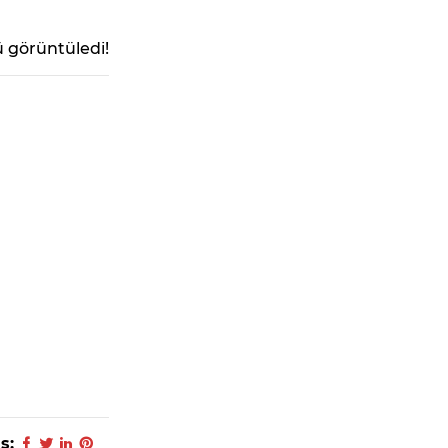
 görüntüledi!
ş: