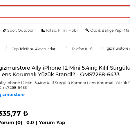
Spor, Outdoor
Kitap, Film, Hobi
Oto & Bahçe Yapı Ma
gizmurstore A
Cep Telefonu Aksesuarları
Telefon Kılıfı
gizmurstore Ally iPhone 12 Mini 5.4inç Kılıf Sürgü
Lens Korumalı Yüzük Standl? - GMS7268-6433
Ally İphone 12 Mi̇ni̇ 5.4İnç Kılıf Sürgülü Kamera Lens Korumalı Yüzük 
Gms7268-6433
gizmurstore
335,77 ₺
Yorum (0)
0.0
|
Yorum Yap