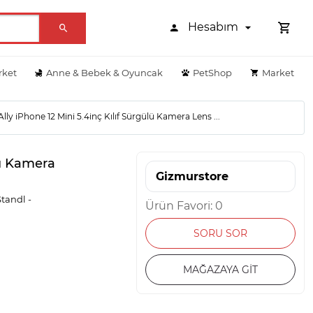
Hesabım
rket
Anne & Bebek & Oyuncak
PetShop
Market
lly iPhone 12 Mini 5.4inç Kılıf Sürgülü Kamera Lens ...
lü Kamera
Gizmurstore
Standl -
Ürün Favori: 0
SORU SOR
MAĞAZAYA GİT