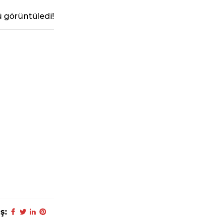
 görüntüledi!
ş: