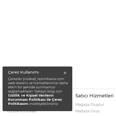
×
Çerez Kullanımı
Çerezler (cookie), lazimbana.com
web sitesini ve hizmetlerimizi daha
etkin bir şekilde sunmamızı
sağlamaktadır. Detaylı bilgi için
Kurumsal
Satıcı Hizmetleri
Gizlilik ve Kişisel Verilerin
Korunması Politikası ile Çerez
Politikasını
inceleyebilirsiniz.
Hakkımızda
Mağaza Oluştur
Gizlilik Politikası
Mağaza Girişi