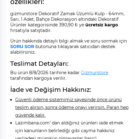
özellikleri:
gizmurstore Dekoratif Zamak Üzümlü Kulp - 64mm,
Sarı, 1 Adet, Bahçe Dekorasyon altındaki Dekoratif
Ürünler kategorisinde 390,90 ₺ ye
ücretsiz kargo
fırsatıyla satıştadır.
Ürün hakkında detaylı bilgi almak ve soru sormak için
SORU SOR
butonuna tıklayarak satıcıdan destek
alabilirsiniz.
Teslimat Detayları:
Bu ürün 8/8/2026 tarihine kadar
Gizmurstore
tarafından kargoya verilir.
İade ve Değişim Hakkınız:
Güvenli ödeme sistemimiz sayesinde önce ürünü
teslim alırsın, sonra ödeme onayı verirsin. Paran hep
güvende kalır.
Lazimbana.com' dan aldığınız ürünleri iade etmek
için kanunların belirlediği gibi cayma hakkınız
var(iadesi mümkün olmayanlar hariç).