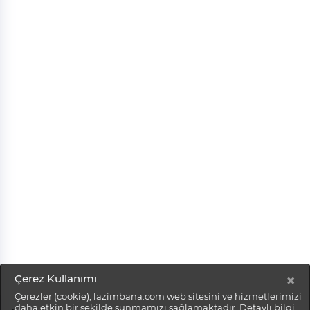
×
Çerez Kullanımı
Çerezler (cookie), lazimbana.com web sitesini ve hizmetlerimizi
daha etkin bir şekilde sunmamızı sağlamaktadır. Detaylı bilgi