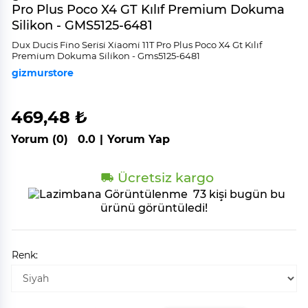
Pro Plus Poco X4 GT Kılıf Premium Dokuma
Silikon - GMS5125-6481
Dux Duci̇s Fi̇no Seri̇si̇ Xi̇aomi̇ 11T Pro Plus Poco X4 Gt Kılıf
Premi̇um Dokuma Si̇li̇kon - Gms5125-6481
gizmurstore
469,48 ₺
Yorum (0)
0.0
|
Yorum Yap
Ücretsiz kargo
73 kişi bugün bu
ürünü görüntüledi!
Renk: