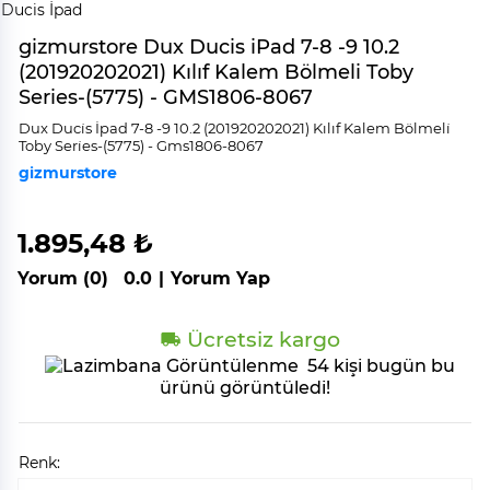
gizmurstore Dux Ducis iPad 7-8 -9 10.2
(201920202021) Kılıf Kalem Bölmeli Toby
Series-(5775) - GMS1806-8067
Dux Duci̇s İpad 7-8 -9 10.2 (201920202021) Kılıf Kalem Bölmeli̇
Toby Seri̇es-(5775) - Gms1806-8067
gizmurstore
1.895,48 ₺
Yorum (0)
0.0
|
Yorum Yap
Ücretsiz kargo
54 kişi bugün bu
ürünü görüntüledi!
Renk: