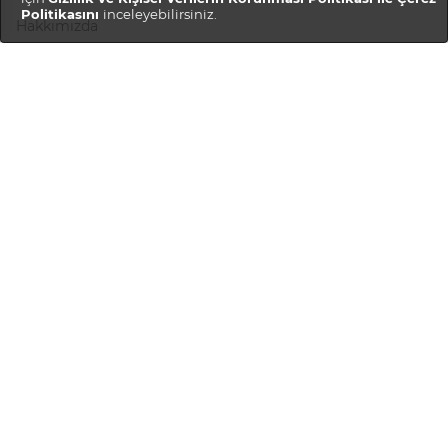
Politikasını
inceleyebilirsiniz.
Hakkımızda
Gizlilik Politikası
Teslimat ve İadeler
Müşteri Hizmetleri
Hesabım
Sipariş Geçmişi
SSS
Bize Ulaşın
Kariyer
Satıcı Hizmetleri
Mağaza Oluştur
Mağaza Girişi
Mağaza Rehberi
Satıcı Ol