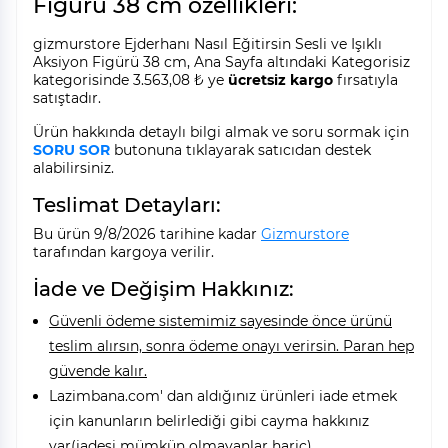
Figürü 38 cm özellikleri:
gizmurstore Ejderhanı Nasıl Eğitirsin Sesli ve Işıklı
Aksiyon Figürü 38 cm, Ana Sayfa altındaki Kategorisiz
kategorisinde 3.563,08 ₺ ye
ücretsiz kargo
fırsatıyla
satıştadır.
Ürün hakkında detaylı bilgi almak ve soru sormak için
SORU SOR
butonuna tıklayarak satıcıdan destek
alabilirsiniz.
Teslimat Detayları:
Bu ürün 9/8/2026 tarihine kadar
Gizmurstore
tarafından kargoya verilir.
İade ve Değişim Hakkınız:
Güvenli ödeme sistemimiz sayesinde önce ürünü
teslim alırsın, sonra ödeme onayı verirsin. Paran hep
güvende kalır.
Lazimbana.com' dan aldığınız ürünleri iade etmek
için kanunların belirlediği gibi cayma hakkınız
var(iadesi mümkün olmayanlar hariç).