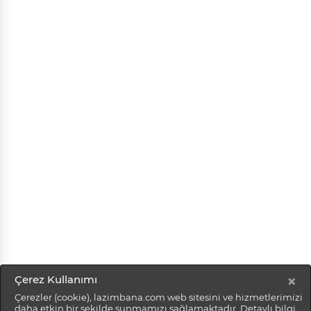
×
Çerez Kullanımı
Çerezler (cookie), lazimbana.com web sitesini ve hizmetlerimizi
daha etkin bir şekilde sunmamızı sağlamaktadır. Detaylı bilgi