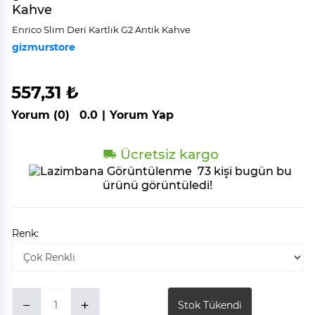
Kahve
Enri̇co Sli̇m Deri̇ Kartlık G2 Anti̇k Kahve
gizmurstore
557,31 ₺
Yorum (0)
0.0
|
Yorum Yap
Ücretsiz kargo
73 kişi bugün bu
ürünü görüntüledi!
Renk:
Stok Tükendi