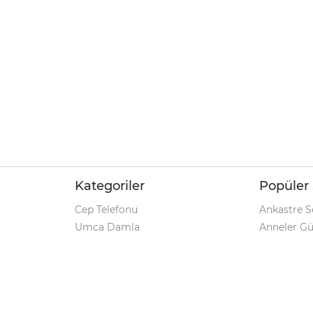
Kategoriler
Popüler 
Cep Telefonu
Ankastre S
Umca Damla
Anneler G
Şarjlı Matkap
Klozet Tak
iPhone 12
Kamp Çadı
Pet Shop
Prospan Ş
Macbook Pro
Umca Dam