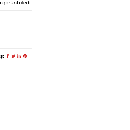
 görüntüledi!
ş: