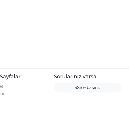
Sayfalar
Sorularınız varsa
et
SSS'e bakınız
ünü
ımı
rı
urup
la