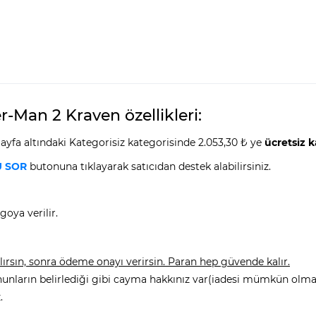
Man 2 Kraven özellikleri:
fa altındaki Kategorisiz kategorisinde 2.053,30 ₺ ye
ücretsiz 
 SOR
butonuna tıklayarak satıcıdan destek alabilirsiniz.
goya verilir.
rsın, sonra ödeme onayı verirsin. Paran hep güvende kalır.
nunların belirlediği gibi cayma hakkınız var(iadesi mümkün olmay
.