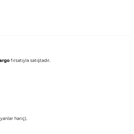
kargo
fırsatıyla satıştadır.
anlar hariç).