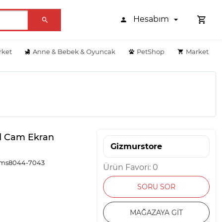
Hesabım
rket
Anne & Bebek & Oyuncak
PetShop
Market
d Cam Ekran
Gizmurstore
 Gms8044-7043
Ürün Favori: 0
SORU SOR
MAĞAZAYA GİT