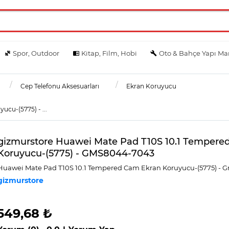
Spor, Outdoor
Kitap, Film, Hobi
Oto & Bahçe Yapı Ma
Cep Telefonu Aksesuarları
Ekran Koruyucu
cu-(5775) - ...
gizmurstore Huawei Mate Pad T10S 10.1 Tempere
Koruyucu-(5775) - GMS8044-7043
Huawei̇ Mate Pad T10S 10.1 Tempered Cam Ekran Koruyucu-(5775) -
gizmurstore
549,68 ₺