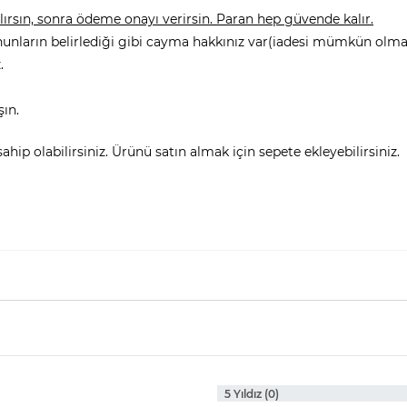
rsın, sonra ödeme onayı verirsin. Paran hep güvende kalır.
nunların belirlediği gibi cayma hakkınız var(iadesi mümkün olmay
.
şın.
hip olabilirsiniz. Ürünü satın almak için sepete ekleyebilirsiniz.
5 Yıldız (0)