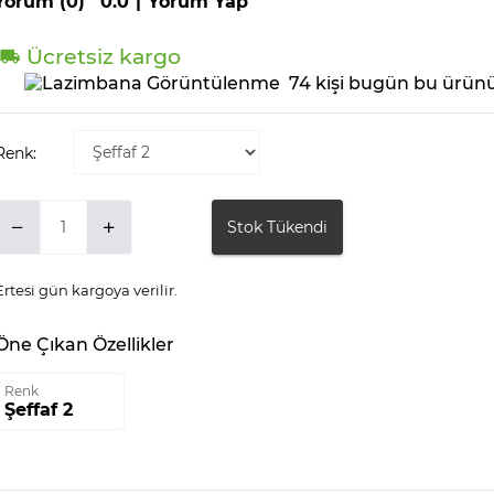
Yorum (0)
0.0
|
Yorum Yap
Ücretsiz kargo
74 kişi bugün bu ürünü
Renk:
Stok Tükendi
Ertesi gün kargoya verilir.
Öne Çıkan Özellikler
Renk
Şeffaf 2