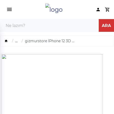
...
gizmurstore İPhone 12 3D ...