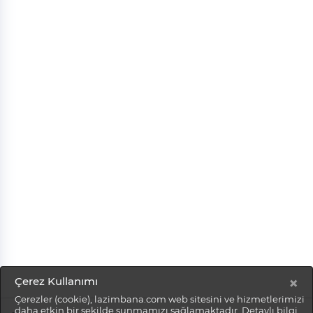
×
Çerez Kullanımı
Çerezler (cookie), lazimbana.com web sitesini ve hizmetlerimizi
daha etkin bir şekilde sunmamızı sağlamaktadır. Detaylı bilgi