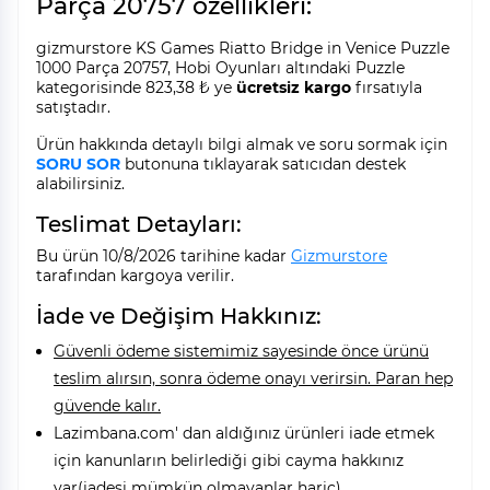
Parça 20757 özellikleri:
gizmurstore KS Games Riatto Bridge in Venice Puzzle
1000 Parça 20757, Hobi Oyunları altındaki Puzzle
kategorisinde 823,38 ₺ ye
ücretsiz kargo
fırsatıyla
satıştadır.
Ürün hakkında detaylı bilgi almak ve soru sormak için
SORU SOR
butonuna tıklayarak satıcıdan destek
alabilirsiniz.
Teslimat Detayları:
Bu ürün 10/8/2026 tarihine kadar
Gizmurstore
tarafından kargoya verilir.
İade ve Değişim Hakkınız:
Güvenli ödeme sistemimiz sayesinde önce ürünü
teslim alırsın, sonra ödeme onayı verirsin. Paran hep
güvende kalır.
Lazimbana.com' dan aldığınız ürünleri iade etmek
için kanunların belirlediği gibi cayma hakkınız
var(iadesi mümkün olmayanlar hariç).