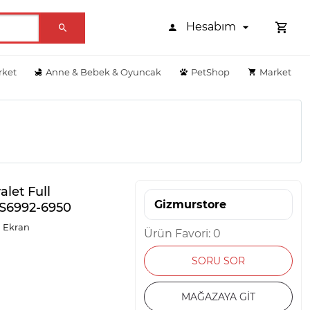
Hesabım
rket
Anne & Bebek & Oyuncak
PetShop
Market
let Full
Gizmurstore
S6992-6950
m Ekran
Ürün Favori: 0
SORU SOR
MAĞAZAYA GİT