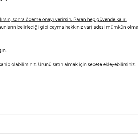
rsın, sonra ödeme onayı verirsin. Paran hep güvende kalır.
nunların belirlediği gibi cayma hakkınız var(iadesi mümkün olmay
.
şın.
hip olabilirsiniz. Ürünü satın almak için sepete ekleyebilirsiniz.