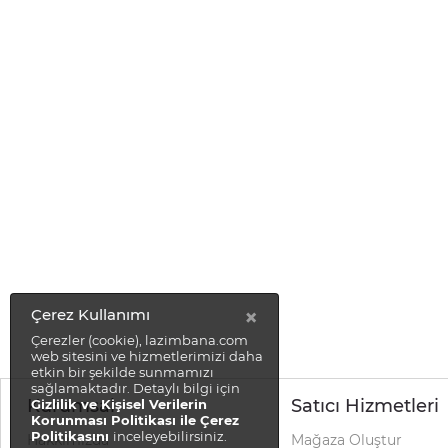
×
Çerez Kullanımı
Çerezler (cookie), lazimbana.com
web sitesini ve hizmetlerimizi daha
etkin bir şekilde sunmamızı
sağlamaktadır. Detaylı bilgi için
Kurumsal
Satıcı Hizmetleri
Gizlilik ve Kişisel Verilerin
Korunması Politikası ile Çerez
Politikasını
inceleyebilirsiniz.
Hakkımızda
Mağaza Oluştur