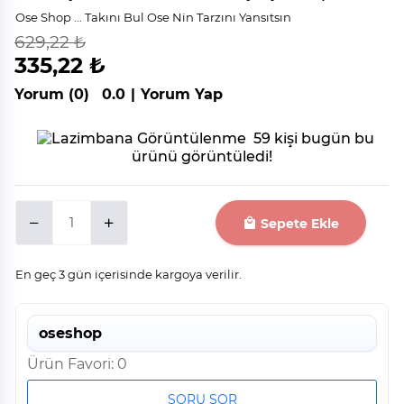
Ose Shop ... Takını Bul Ose Nin Tarzını Yansıtsın
629,22 ₺
indirim
%
47
335,22 ₺
Yorum (0)
0.0
|
Yorum Yap
59 kişi bugün bu
ürünü görüntüledi!
Sepete Ekle
En geç 3 gün içerisinde kargoya verilir.
oseshop
Ürün Favori: 0
SORU SOR