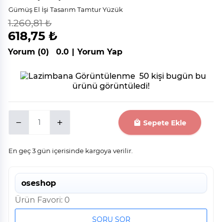
Gümüş El İşi Tasarım Tamtur Yüzük
1.260,81 ₺
indirim
%
51
618,75 ₺
Yorum (0)
0.0
|
Yorum Yap
50 kişi bugün bu
ürünü görüntüledi!
Sepete Ekle
En geç 3 gün içerisinde kargoya verilir.
oseshop
Ürün Favori: 0
SORU SOR