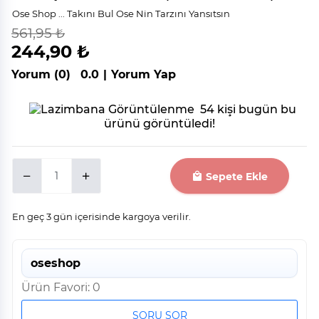
Ose Shop ... Takını Bul Ose Nin Tarzını Yansıtsın
561,95 ₺
indirim
%
56
244,90 ₺
Yorum (0)
0.0
|
Yorum Yap
54 kişi bugün bu
ürünü görüntüledi!
Sepete Ekle
En geç 3 gün içerisinde kargoya verilir.
oseshop
Ürün Favori: 0
SORU SOR