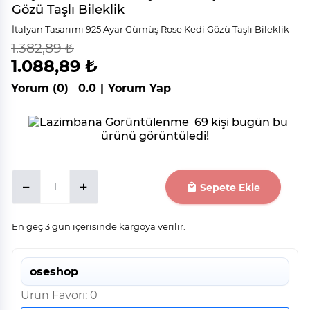
Gözü Taşlı Bileklik
İtalyan Tasarımı 925 Ayar Gümüş Rose Kedi Gözü Taşlı Bileklik
1.382,89 ₺
indirim
%
21
1.088,89 ₺
Yorum (0)
0.0
|
Yorum Yap
69 kişi bugün bu
ürünü görüntüledi!
Sepete Ekle
En geç 3 gün içerisinde kargoya verilir.
oseshop
Ürün Favori: 0