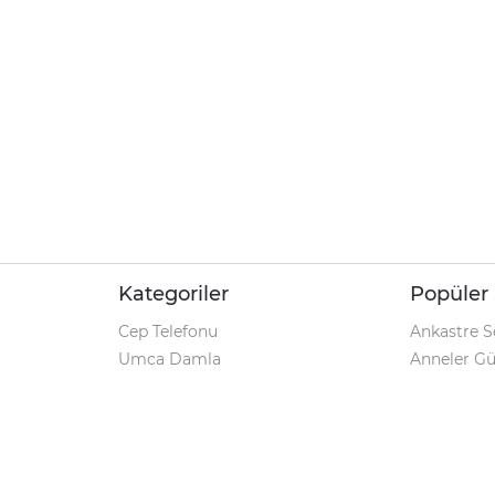
Kategoriler
Popüler 
Cep Telefonu
Ankastre S
Umca Damla
Anneler G
Şarjlı Matkap
Klozet Tak
iPhone 12
Kamp Çadı
Pet Shop
Prospan Ş
Macbook Pro
Umca Dam