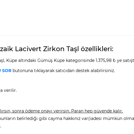
zaik Lacivert Zirkon Taşl özellikleri:
Taşl, Küpe altındaki Gümüş Küpe kategorisinde 1.375,98 ₺ ye satışt
 SOR
butonuna tıklayarak satıcıdan destek alabilirsiniz.
 verilir.
rsın, sonra ödeme onayı verirsin. Paran hep güvende kalır.
nunların belirlediği gibi cayma hakkınız var(iadesi mümkün olmay
.