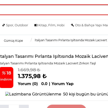
Spor, Outdoor
Kitap, Film, Hobi
Oto & Bahçe Yapı Ma
İtalyan Tasarımı Pırlanta Işıltısında Mozaik Lacivert
Gümüş Küpe
İtalyan Tasarımı Pırlanta Işıltısında Mozaik Laciver
İtalyan Tasarımı Pırlanta Işıltısında Mozaik Lacivert Zirkon Taşl
1.669,98 ₺
%
18
1.375,98 ₺
indirim
Yorum (0)
0.0
|
Yorum Yap
50 kişi bugün bu ürünü