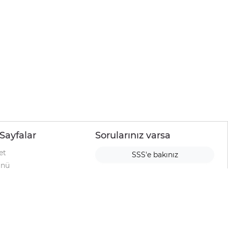
Sayfalar
Sorularınız varsa
et
SSS'e bakınız
ünü
ımı
rı
urup
la