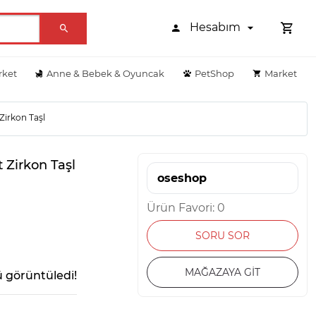
Hesabım
rket
Anne & Bebek & Oyuncak
PetShop
Market
 Zirkon Taşl
t Zirkon Taşl
oseshop
Ürün Favori: 0
SORU SOR
MAĞAZAYA GİT
 görüntüledi!