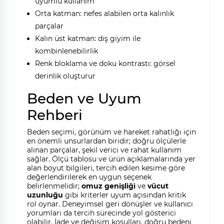
uyumlu kullanım
Orta katman: nefes alabilen orta kalınlık
parçalar
Kalın üst katman: dış giyim ile
kombinlenebilirlik
Renk bloklama ve doku kontrastı: görsel
derinlik oluşturur
Beden ve Uyum
Rehberi
Beden seçimi, görünüm ve hareket rahatlığı için
en önemli unsurlardan biridir; doğru ölçülerle
alınan parçalar, şekil verici ve rahat kullanım
sağlar. Ölçü tablosu ve ürün açıklamalarında yer
alan boyut bilgileri, tercih edilen kesime göre
değerlendirilerek en uygun seçenek
belirlenmelidir;
omuz genişliği
ve
vücut
uzunluğu
gibi kriterler uyum açısından kritik
rol oynar. Deneyimsel geri dönüşler ve kullanıcı
yorumları da tercih sürecinde yol gösterici
olabilir. İade ve değişim koşulları, doğru bedeni