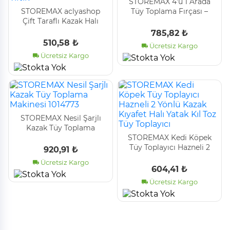
STOREMAX 4'ü 1 Arada
STOREMAX aclyashop
Tüy Toplama Fırçası –
Çift Taraflı Kazak Halı
Kumaş ve Halılar İçin
Kedi Köpek Havlu Hırka
Tiftik Temizleyici Fırça |
785,82 ₺
Kaban Mont Plastik
Mont, Kazak,
510,58 ₺
Ücretsiz Kargo
Kumaş Tüy Alma ve Tiftik
Ücretsiz Kargo
STOREMAX Nesil Şarjlı
Kazak Tüy Toplama
Makinesi 1014773
STOREMAX Kedi Köpek
Tüy Toplayıcı Hazneli 2
920,91 ₺
Yönlü Kazak Kıyafet Halı
Ücretsiz Kargo
Yatak Kıl Toz Tüy Toplayıcı
604,41 ₺
Ücretsiz Kargo