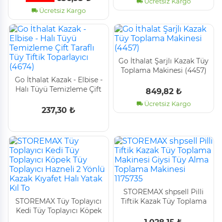
Ücretsiz Kargo
Ücretsiz Kargo
Go İthalat Şarjlı Kazak Tüy
Toplama Maki̇nesi̇ (4457)
Go İthalat Kazak - Elbi̇se -
Halı Tüyü Temi̇zleme Çi̇ft
849,82 ₺
Taraflı Tüy Ti̇fti̇k
Ücretsiz Kargo
Toparlayıcı (4674)
237,30 ₺
STOREMAX shpsell Pilli
STOREMAX Tüy Toplayıcı
Tiftik Kazak Tüy Toplama
Kedi Tüy Toplayıcı Köpek
Makinesi Giysi Tüy Alma
Tüy Toplayıcı Hazneli 2
Toplama Makinesi 1175735