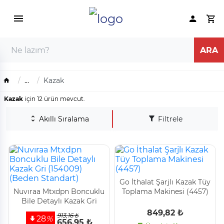
...
Kazak
Kazak
için 12 ürün mevcut.
Akıllı Sıralama
Filtrele
Go İthalat Şarjlı Kazak Tüy
Nuvıraa Mtxdpn Boncuklu
Toplama Maki̇nesi̇ (4457)
Bi̇le Detaylı Kazak Gri̇
(154009) (Beden
849,82 ₺
913,16 ₺
28
%
Standart)
656,95 ₺