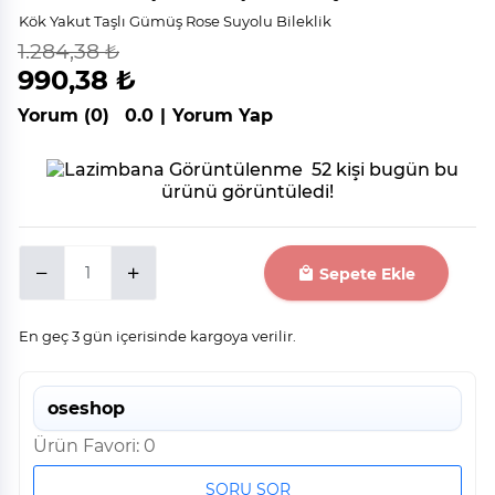
Kök Yakut Taşlı Gümüş Rose Suyolu Bileklik
1.284,38 ₺
indirim
%
23
990,38 ₺
Yorum (0)
0.0
|
Yorum Yap
52 kişi bugün bu
ürünü görüntüledi!
Sepete Ekle
En geç 3 gün içerisinde kargoya verilir.
oseshop
Ürün Favori: 0
SORU SOR