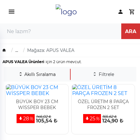
...
Mağaza: APUS VALEA
APUS VALEA Ürünleri
için 2 ürün mevcut.
Akıllı Sıralama
Filtrele
BÜYÜK BOY 23 CM
ÖZEL ÜRETİM 8 PARÇA
WİSSPER BEBEK
FROZEN 2 SET
146,02 ₺
165,62 ₺
28
%
25
%
105,54 ₺
124,90 ₺