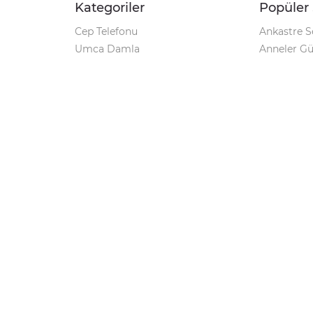
Kategoriler
Popüler 
Cep Telefonu
Ankastre S
Umca Damla
Anneler G
Şarjlı Matkap
Klozet Tak
iPhone 12
Kamp Çadı
Pet Shop
Prospan Ş
Macbook Pro
Umca Dam
Parti Malzemeleri
Korona Tes
Avize Modelleri
Kamp Sand
Geciktirici
Markalar
Minoxil
Windows 10 Pro Key
Su Arıtma Cihazı