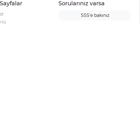
Sayfalar
Sorularınız varsa
et
SSS'e bakınız
ünü
ımı
rı
urup
la
ti
alyesi