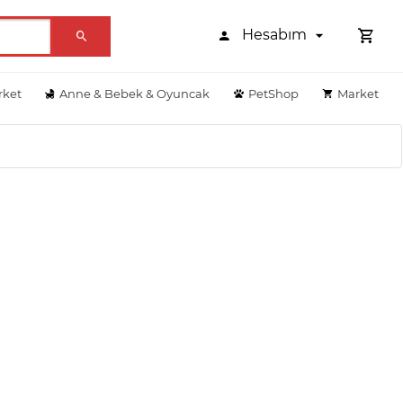
Hesabım
rket
Anne & Bebek & Oyuncak
PetShop
Market