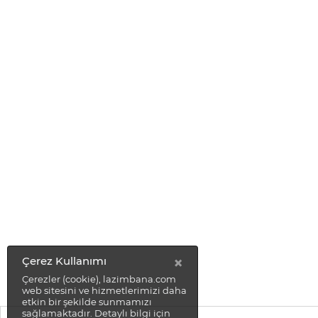
×
Çerez Kullanımı
Çerezler (cookie), lazimbana.com
web sitesini ve hizmetlerimizi daha
etkin bir şekilde sunmamızı
sağlamaktadır. Detaylı bilgi için