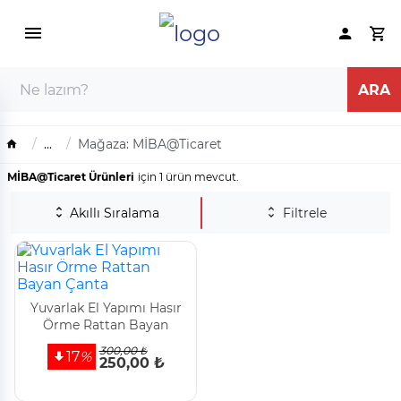
...
Mağaza: MİBA@Ticaret
MİBA@Ticaret Ürünleri
için 1 ürün mevcut.
Akıllı Sıralama
Filtrele
Yuvarlak El Yapımı Hasır
Örme Rattan Bayan
Çanta
300,00 ₺
17
%
250,00 ₺