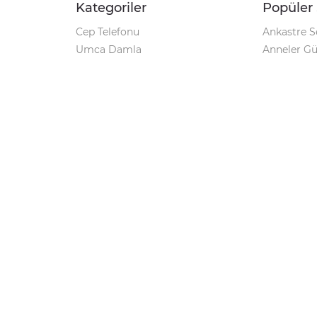
Kategoriler
Popüler 
Cep Telefonu
Ankastre S
Umca Damla
Anneler G
Şarjlı Matkap
Klozet Tak
iPhone 12
Kamp Çadı
Pet Shop
Prospan Ş
Macbook Pro
Umca Dam
Parti Malzemeleri
Korona Tes
Avize Modelleri
Kamp Sand
Geciktirici
Markalar
Minoxil
Windows 10 Pro Key
Su Arıtma Cihazı