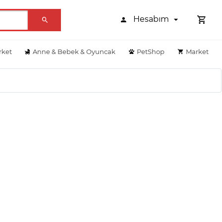
Hesabım
rket
Anne & Bebek & Oyuncak
PetShop
Market