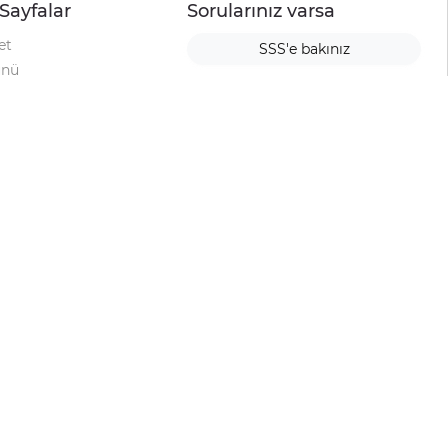
Sayfalar
Sorularınız varsa
et
SSS'e bakınız
ünü
ımı
rı
urup
la
ti
alyesi