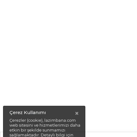
×
Çerez Kullanımı
Çerezler (cookie), lazimbana.com
web sitesini ve hizmetlerimizi daha
etkin bir şekilde sunmamızı
sağlamaktadır. Detaylı bilgi için