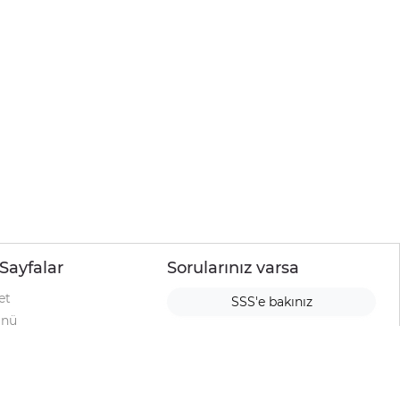
Sayfalar
Sorularınız varsa
et
SSS'e bakınız
ünü
ımı
rı
urup