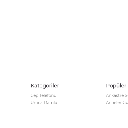
Kategoriler
Popüler 
Cep Telefonu
Ankastre S
Umca Damla
Anneler G
Şarjlı Matkap
Klozet Tak
iPhone 12
Kamp Çadı
Pet Shop
Prospan Ş