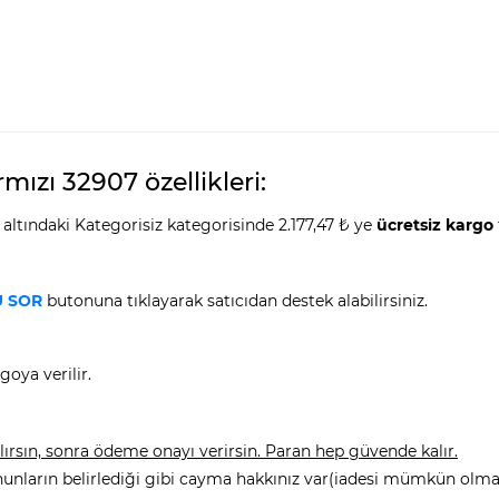
mızı 32907 özellikleri:
altındaki Kategorisiz kategorisinde 2.177,47 ₺ ye
ücretsiz kargo
 SOR
butonuna tıklayarak satıcıdan destek alabilirsiniz.
goya verilir.
rsın, sonra ödeme onayı verirsin. Paran hep güvende kalır.
nunların belirlediği gibi cayma hakkınız var(iadesi mümkün olmay