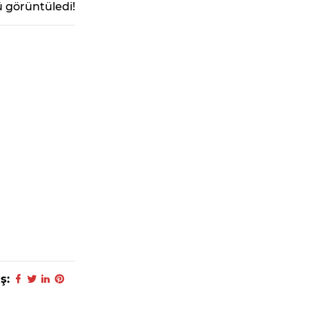
 görüntüledi!
ş: