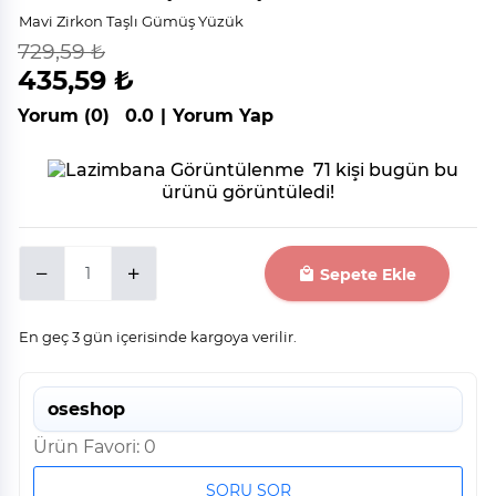
Mavi Zirkon Taşlı Gümüş Yüzük
729,59 ₺
indirim
%
40
435,59 ₺
Yorum (0)
0.0
|
Yorum Yap
71 kişi bugün bu
ürünü görüntüledi!
Sepete Ekle
En geç 3 gün içerisinde kargoya verilir.
oseshop
Ürün Favori: 0
SORU SOR