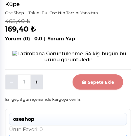
Küpe
Ose Shop ... Takını Bul Ose Nin Tarzını Yansıtsın
463,40 ₺
indirim
%
63
169,40 ₺
Yorum (0)
0.0
|
Yorum Yap
54 kişi bugün bu
ürünü görüntüledi!
Sepete Ekle
En geç 3 gün içerisinde kargoya verilir.
oseshop
Ürün Favori: 0