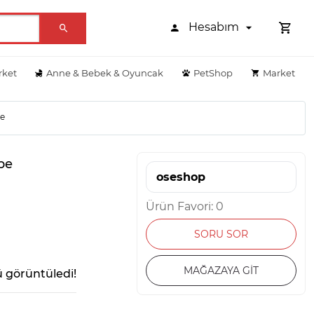
Hesabım
rket
Anne & Bebek & Oyuncak
PetShop
Market
pe
pe
oseshop
Ürün Favori: 0
SORU SOR
MAĞAZAYA GİT
 görüntüledi!