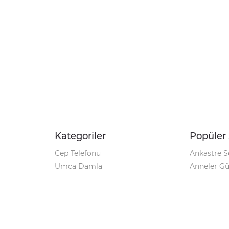
Kategoriler
Popüler 
Cep Telefonu
Ankastre S
Umca Damla
Anneler G
Şarjlı Matkap
Klozet Tak
iPhone 12
Kamp Çadı
Pet Shop
Prospan Ş
Macbook Pro
Umca Dam