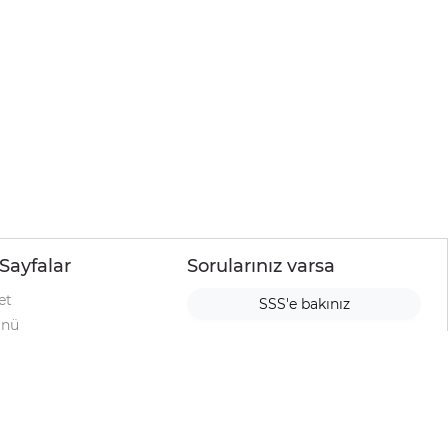
Sayfalar
Sorularınız varsa
et
SSS'e bakınız
ünü
ımı
rı
urup
la