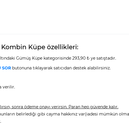
ş Kombin Küpe özellikleri:
ltındaki Gümüş Küpe kategorisinde 293,90 ₺ ye satıştadır.
 SOR
butonuna tıklayarak satıcıdan destek alabilirsiniz.
verilir.
rsın, sonra ödeme onayı verirsin. Paran hep güvende kalır.
nunların belirlediği gibi cayma hakkınız var(iadesi mümkün olmay
.