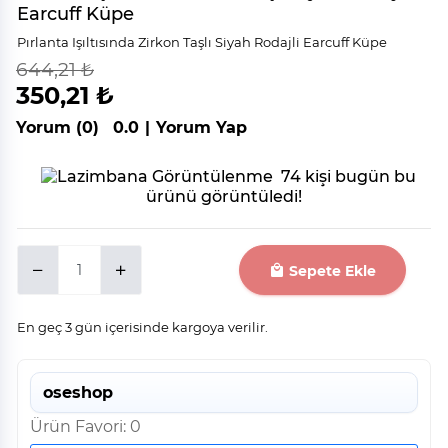
Earcuff Küpe
Pırlanta Işıltısında Zirkon Taşlı Siyah Rodajli Earcuff Küpe
644,21 ₺
indirim
%
46
350,21 ₺
Yorum (0)
0.0
|
Yorum Yap
74 kişi bugün bu
ürünü görüntüledi!
Sepete Ekle
En geç 3 gün içerisinde kargoya verilir.
oseshop
Ürün Favori: 0