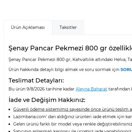
Ürün Açıklaması
Taksitler
Şenay Pancar Pekmezi 800 gr özellikle
Şenay Pancar Pekmezi 800 gr, Kahvaltılık altındaki Helva, 
Ürün hakkında detaylı bilgi almak ve soru sormak için
SORU
Teslimat Detayları:
Bu ürün 9/8/2026 tarihine kadar
Aleyna Baharat
tarafından k
İade ve Değişim Hakkınız:
Güvenli ödeme sistemimiz sayesinde önce ürünü teslim alı
Lazimbana.com' dan aldığınız ürünleri iade etmek için ka
Gelen ürünü farklı bir model veya renkle değiştirebilirsiniz
Satıcının anlaşmalı kargosu ile ücretsiz iade yapabilirsiniz.