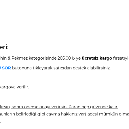
ri:
Tahin & Pekmez kategorisinde 205,00 ₺ ye
ücretsiz kargo
fırsatıyl
 SOR
butonuna tıklayarak satıcıdan destek alabilirsiniz.
argoya verilir.
rsın, sonra ödeme onayı verirsin. Paran hep güvende kalır.
nunların belirlediği gibi cayma hakkınız var(iadesi mümkün olmay
.