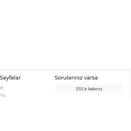
Sayfalar
Sorularınız varsa
et
SSS'e bakınız
ünü
ımı
rı
urup
la