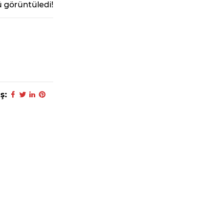
 görüntüledi!
ş: