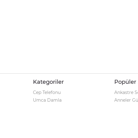
Kategoriler
Popüler 
Cep Telefonu
Ankastre S
Umca Damla
Anneler G
Şarjlı Matkap
Klozet Tak
iPhone 12
Kamp Çadı
Pet Shop
Prospan Ş
Macbook Pro
Umca Dam