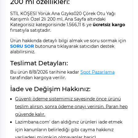
200 ml özellikleri:
STİL KÖŞESİ Yörük Ana Gzyks020 Çörek Otu Yağı
Karışımlı Özel 2li 200 ml, Ana Sayfa altındaki
Kategorisiz kategorisinde 1.566,11 ₺ ye
ücretsiz kargo
fırsatıyla satıştadır.
Ürün hakkında detaylı bilgi almak ve soru sormak için
SORU SOR
butonuna tıklayarak satıcıdan destek
alabilirsiniz.
Teslimat Detayları:
Bu ürün 8/8/2026 tarihine kadar
Spot Pazarlama
tarafından kargoya verilir.
İade ve Değişim Hakkınız:
Güvenli ödeme sistemimiz sayesinde önce ürünü
teslim alırsın, sonra ödeme onayı verirsin. Paran hep
güvende kalır.
Lazimbana.com' dan aldığınız ürünleri iade etmek
için kanunların belirlediği gibi cayma hakkınız
var(iadesi mümkün olmayanlar hariç).