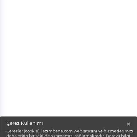
×
Çerez Kullanımı
Çerezler (cookie), lazimbana.com web sitesini ve hizmetlerimizi
daha etkin bir şekilde sunmamızı sağlamaktadır. Detaylı bilgi