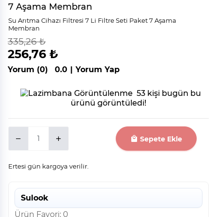
7 Aşama Membran
Su Arıtma Cihazı Filtresi 7 Li Filtre Seti Paket 7 Aşama
Membran
335,26 ₺
indirim
%
23
256,76 ₺
Yorum (0)
0.0
|
Yorum Yap
53 kişi bugün bu
ürünü görüntüledi!
Sepete Ekle
Ertesi gün kargoya verilir.
Sulook
Ürün Favori: 0