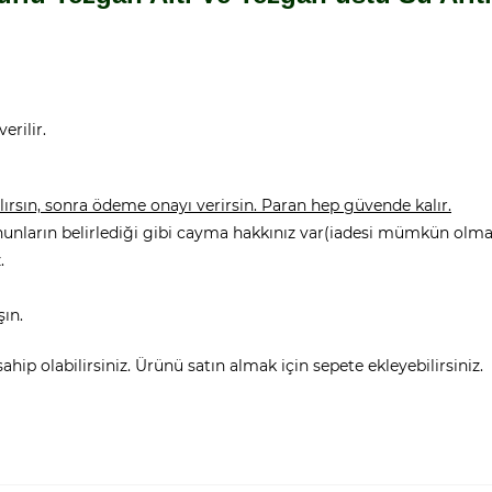
erilir.
rsın, sonra ödeme onayı verirsin. Paran hep güvende kalır.
nunların belirlediği gibi cayma hakkınız var(iadesi mümkün olmay
.
şın.
hip olabilirsiniz. Ürünü satın almak için sepete ekleyebilirsiniz.