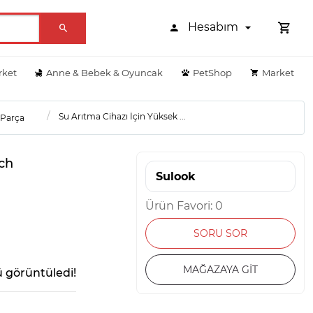
Hesabım
rket
Anne & Bebek & Oyuncak
PetShop
Market
Su Arıtma Cihazı İçin Yüksek ...
 Parça
tch
Sulook
Ürün Favori: 0
SORU SOR
MAĞAZAYA GİT
 görüntüledi!