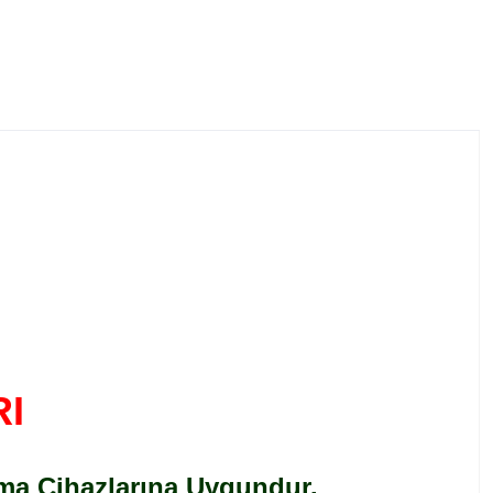
I
tma Cihazlarına Uygundur.