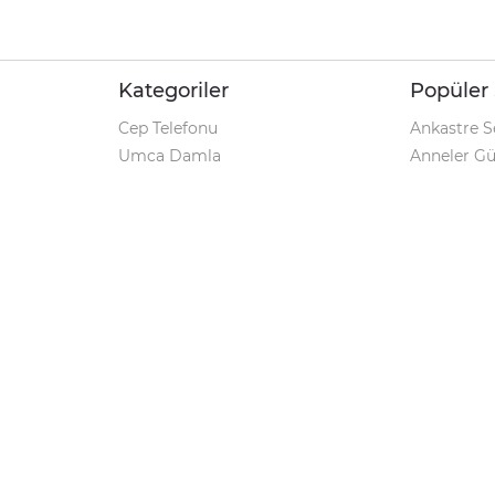
Kategoriler
Popüler 
Cep Telefonu
Ankastre S
Umca Damla
Anneler G
Şarjlı Matkap
Klozet Tak
iPhone 12
Kamp Çadı
Pet Shop
Prospan Ş
Macbook Pro
Umca Dam
Parti Malzemeleri
Korona Tes
Avize Modelleri
Kamp Sand
Geciktirici
Markalar
Minoxil
Windows 10 Pro Key
Su Arıtma Cihazı