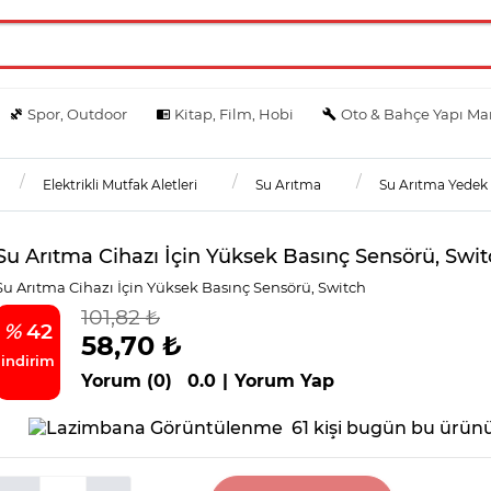
Spor, Outdoor
Kitap, Film, Hobi
Oto & Bahçe Yapı Ma
Elektrikli Mutfak Aletleri
Su Arıtma
Su Arıtma Yedek
Su Arıtma Cihazı İçin Yüksek Basınç Sensörü, Swi
Su Arıtma Cihazı İçin Yüksek Basınç Sensörü, Switch
101,82 ₺
%
42
58,70 ₺
indirim
Yorum (0)
0.0
|
Yorum Yap
61 kişi bugün bu ürünü