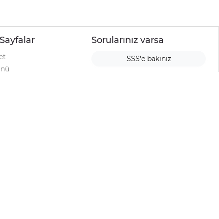
Sayfalar
Sorularınız varsa
et
SSS'e bakınız
ünü
ımı
rı
urup
la
ti
alyesi