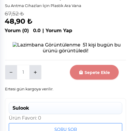
Su Arıtma Cihazları İçin Plastik Ara Vana
67,52 ₺
indirim
%
28
48,90 ₺
Yorum (0)
0.0
|
Yorum Yap
51 kişi bugün bu
ürünü görüntüledi!
Sepete Ekle
Ertesi gün kargoya verilir.
Sulook
Ürün Favori: 0
SORU SOR