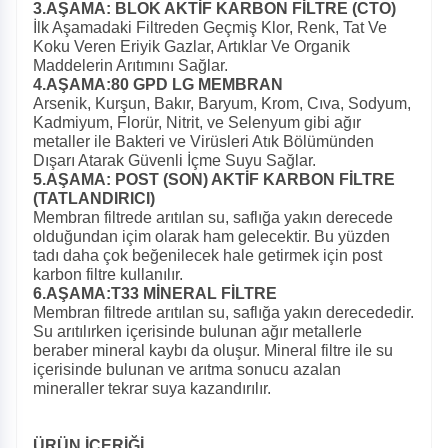
3.AŞAMA: BLOK AKTİF KARBON FİLTRE (CTO)
İlk Aşamadaki Filtreden Geçmiş Klor, Renk, Tat Ve
Koku Veren Eriyik Gazlar, Artıklar Ve Organik
Maddelerin Arıtımını Sağlar.
4.AŞAMA:80 GPD LG MEMBRAN
Arsenik, Kurşun, Bakır, Baryum, Krom, Cıva, Sodyum,
Kadmiyum, Florür, Nitrit, ve Selenyum gibi ağır
metaller ile Bakteri ve Virüsleri Atık Bölümünden
Dışarı Atarak Güvenli İçme Suyu Sağlar.
5.AŞAMA: POST (SON) AKTİF KARBON FİLTRE
(TATLANDIRICI)
Membran filtrede arıtılan su, saflığa yakın derecede
olduğundan içim olarak ham gelecektir. Bu yüzden
tadı daha çok beğenilecek hale getirmek için post
karbon filtre kullanılır.
6.AŞAMA:T33 MİNERAL FİLTRE
Membran filtrede arıtılan su, saflığa yakın derecededir.
Su arıtılırken içerisinde bulunan ağır metallerle
beraber mineral kaybı da oluşur. Mineral filtre ile su
içerisinde bulunan ve arıtma sonucu azalan
mineraller tekrar suya kazandırılır.
ÜRÜN İÇERİĞİ