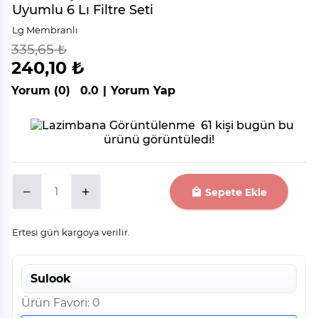
Uyumlu 6 Lı Filtre Seti
Lg Membranlı
335,65 ₺
indirim
%
28
240,10 ₺
Yorum (0)
0.0
|
Yorum Yap
61 kişi bugün bu
ürünü görüntüledi!
Sepete Ekle
Ertesi gün kargoya verilir.
Sulook
Ürün Favori: 0