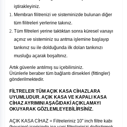
iştirakleyiniz.
Membran filitrenizi ve sisteminizde bulunan diğer
tüm filitreleri yerlerine takınız.
Tüm filtreleri yerine taktıktan sonra küresel vanayı
açınız ve sisteminiz su arıtma işlemine başlayıp
tankınız su ile dolduğunda ilk dolan tankınızı
musluğu açarak boşaltınız.
Artık güvenle arıtılmış su içebilirsiniz.
Ürünlerle beraber tüm bağlantı dirsekleri (fittingler)
gönderilmektedir.
FİLTRELER TÜM AÇIK KASA CİHAZLARA
UYUMLUDUR. AÇIK KASA VE KAPALI KASA
CİHAZ AYRIMINI AŞAĞIDAKİ AÇIKLAMAYI
OKUYARAK GÖZLEMLEYEBİLİRSİNİZ.
AÇIK KASA CİHAZ = Filtreleriniz 10” inch filtre kabı
(housing) içerisinde ise yani filtrelerinizi değiştirmek