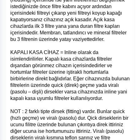
istediğinizde önce filtre kabını açıyor ardından
içerisindeki filtreyi çıkarıp yeni filtreyi koyup kapağı
kapatıyorsanız cihazınız açık kasadır. Açık kasa
cihazlarda ilk 3 filtre yana yana duran filtre kapları
içerisindedir. Membran, tatlandırıcı ve mineral filtreler
bu 3 filtrenin üzerinde yatay vaziyettedirler.
KAPALI KASA CİHAZ = Inline olarak da
isimlendirilirler. Kapalı kasa cihazlarda filtreler
dışarıdan görünmez cihazın içerisindedirler ve
hortumlar filtreler üzerine iştirakli hortumlarla
birbirlerine direkt bağlıdırlar. Eğer cihazınızda bulunan
filtrelerin üzerinde quick (direk) geçme yada viralı
(pasolu – dişli) dirsekler varsa cihazınızda inline yani
kapalı kasa uyumlu filtreler kullanılıyordur.
NOT : 2 farklı tipte dirsek (fitting) vardır. Bunlar quick
(hızlı geçme) ve viralı (pasolu) dur. Qick dirseklerin bir
ucunu filitre üzerinde bulunan çıkıntıya direk ittiriniz
diğer ucuna ise hortumunuzu ittiriniz. Viralı (pasolu)
dirseklerin viralı kısmına teflon sarınız ve filtre