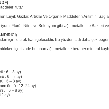
UDF)
ddeleri tutar.
n Eriyik Gazlar, Artıklar Ve Organik Maddelerin Arıtımını Sağla
m, Florür, Nitrit, ve Selenyum gibi ağır metaller ile Bakteri v
ANDIRICI)
dan içim olarak ham gelecektir. Bu yüzden tadı daha çok beğenile
ıtılırken içerisinde bulunan ağır metallerle beraber mineral kaybı
ü : 6 – 8 ay)
ü : 6 – 8 ay)
ü : 6 – 8 ay)
ım ömrü : 12- 24 ay)
rü : 6 – 8 ay)
 12 ay)