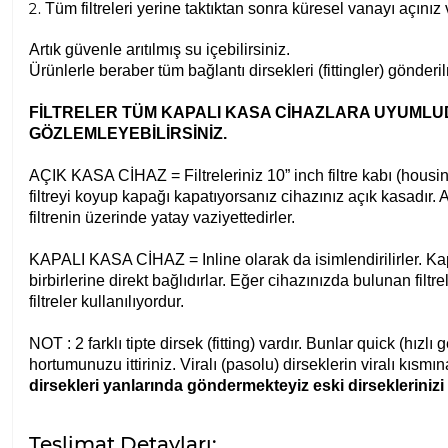
Tüm filtreleri yerine taktıktan sonra küresel vanayı açını
Artık güvenle arıtılmış su içebilirsiniz.
Ürünlerle beraber tüm bağlantı dirsekleri (fittingler) gönderi
FİLTRELER TÜM KAPALI KASA CİHAZLARA UYUMLUD
GÖZLEMLEYEBİLİRSİNİZ.
AÇIK KASA CİHAZ = Filtreleriniz 10” inch filtre kabı (housing) 
filtreyi koyup kapağı kapatıyorsanız cihazınız açık kasadır. Aç
filtrenin üzerinde yatay vaziyettedirler.
KAPALI KASA CİHAZ = Inline olarak da isimlendirilirler. Kapal
birbirlerine direkt bağlıdırlar. Eğer cihazınızda bulunan filt
filtreler kullanılıyordur.
NOT : 2 farklı tipte dirsek (fitting) vardır. Bunlar quick (hızl
hortumunuzu ittiriniz. Viralı (pasolu) dirseklerin viralı kısm
dirsekleri yanlarında göndermekteyiz eski dirsekleriniz
Teslimat Detayları: