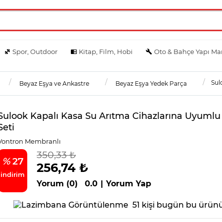
Spor, Outdoor
Kitap, Film, Hobi
Oto & Bahçe Yapı Ma
Sul
Beyaz Eşya ve Ankastre
Beyaz Eşya Yedek Parça
Sulook Kapalı Kasa Su Arıtma Cihazlarına Uyumlu 6
Seti
Vontron Membranlı
350,33 ₺
%
27
256,74 ₺
indirim
Yorum (0)
0.0
|
Yorum Yap
51 kişi bugün bu ürünü