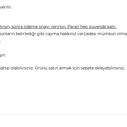
erilir.
rsın, sonra ödeme onayı verirsin. Paran hep güvende kalır.
nunların belirlediği gibi cayma hakkınız var(iadesi mümkün olmay
.
şın.
hip olabilirsiniz. Ürünü satın almak için sepete ekleyebilirsiniz.