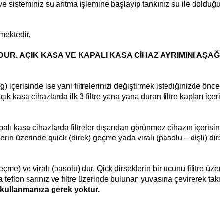
z ve sisteminiz su arıtma işlemine başlayıp tankınız su ile dolduğ
lmektedir.
UR. AÇIK KASA VE KAPALI KASA CİHAZ AYRIMINI AŞA
içerisinde ise yani filtrelerinizi değiştirmek istediğinizde önce fi
ık kasa cihazlarda ilk 3 filtre yana yana duran filtre kapları içeri
ı kasa cihazlarda filtreler dışarıdan görünmez cihazın içerisinded
relerin üzerinde quick (direk) geçme yada viralı (pasolu – dişli) 
ı geçme) ve viralı (pasolu) dur. Qick dirseklerin bir ucunu filitre üz
ına teflon sarınız ve filtre üzerinde bulunan yuvasına çevirerek tak
i kullanmanıza gerek yoktur.