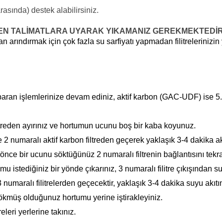
asında) destek alabilirsiniz.
İLEN TALİMATLARA UYARAK YIKAMANIZ GEREKMEKTEDİR
arındırmak için çok fazla su sarfiyatı yapmadan filitrelerinizin
itibaran işlemlerinize devam ediniz, aktif karbon (GAC-UDF) ise
iltreden ayırınız ve hortumun ucunu boş bir kaba koyunuz.
e 2 numaralı aktif karbon filtreden geçerek yaklaşık 3-4 dakika
 önce bir ucunu söktüğünüz 2 numaralı filtrenin bağlantısını tekra
u istediğiniz bir yönde çıkarınız, 3 numaralı filitre çıkışından 
 3 numaralı filitrelerden geçecektir, yaklaşık 3-4 dakika suyu akı
müş olduğunuz hortumu yerine iştirakleyiniz.
eleri yerlerine takınız.