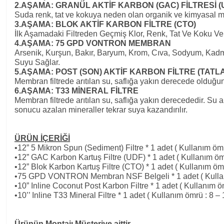
2.AŞAMA: GRANÜL AKTİF KARBON (GAC) FİLTRESİ (
Suda renk, tat ve kokuya neden olan organik ve kimyasal ma
3.AŞAMA: BLOK AKTİF KARBON FİLTRE (CTO)
İlk Aşamadaki Filtreden Geçmiş Klor, Renk, Tat Ve Koku Vere
4.AŞAMA: 75 GPD VONTRON MEMBRAN
Arsenik, Kurşun, Bakır, Baryum, Krom, Cıva, Sodyum, Kadmiyu
Suyu Sağlar.
5.AŞAMA: POST (SON) AKTİF KARBON FİLTRE (TATL
Membran filtrede arıtılan su, saflığa yakın derecede olduğun
6.AŞAMA: T33 MİNERAL FİLTRE
Membran filtrede arıtılan su, saflığa yakın derecededir. Su ar
sonucu azalan mineraller tekrar suya kazandırılır.
ÜRÜN İÇERİĞİ
•12” 5 Mikron Spun (Sediment) Filtre * 1 adet ( Kullanım ömr
•12” GAC Karbon Kartuş Filtre (UDF) * 1 adet ( Kullanım ömr
•12” Blok Karbon Kartuş Filtre (CTO) * 1 adet ( Kullanım ömr
•75 GPD VONTRON Membran NSF Belgeli * 1 adet ( Kullan
•10” Inline Coconut Post Karbon Filtre * 1 adet ( Kullanım öm
•10’’ Inline T33 Mineral Filtre * 1 adet ( Kullanım ömrü : 8 –
Ürünün Montajı Müşteriye aittir.