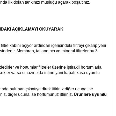
unda ilk dolan tankınızı musluğu açarak boşaltınız.
ĞIDAKİ AÇIKLAMAYI OKUYARAK
ltre kabını açıyor ardından içerisindeki filtreyi çıkarıp yeni
sindedir. Membran, tatlandırıcı ve mineral filtreler bu 3
irler ve hortumlar filtreler üzerine iştirakli hortumlarla
dirsekler varsa cihazınızda inline yani kapalı kasa uyumlu
erinde bulunan çıkıntıya direk ittiriniz diğer ucuna ise
ınız, diğer ucuna ise hortumunuz ittiriniz.
Ürünlere uyumlu