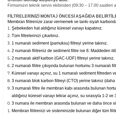
Firmamızın teknik servis ekibinden (09:30 – 17.00 saatleri ar
FİLTRELERİNİZİ MONTAJ ÖNCESİ AŞAĞIDA BELİRT
Membran filitrenize zarar vermemek ve tankı siyah karbondan 
Şebekeden hat aldığınız küresel vanayı kapatınız.
Tüm filtrelerinizi çıkartınız.
1 numaralı sediment (pamuksu) filtreyi yerine takınız.
2 numaralı filitreniz de sediment filtre ise 8. Maddeden 
2 numaralı aktif karbon (GAC-UDF) filtreyi yerine takınız.
2 numaralı filitre çıkışında bulunan hortumu 3 numaralı f
Küresel vanayı açınız, su 1 numaralı sediment filtreden v
3 numaralı blok karbon filtreyi (CTO) yerine takınız (daha
3 numaralı filtre ile membran kabı arasında bulunan hortum
aldığınız küresel vanayı tekrar açınız, su sırasıyla 1-2 ve
3 numara ile membran arasında bulunan ve daha önce sök
Membran filitrenizi ve sisteminizde bulunan diğer tüm filitr